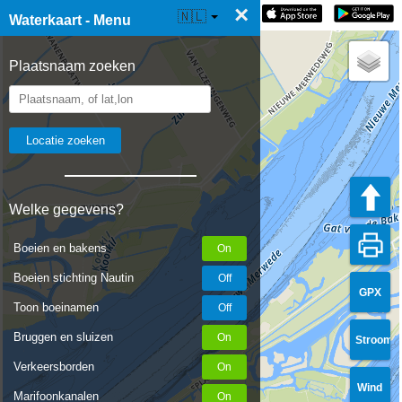
×
☰ Waterkaart Live
🇳🇱
Waterkaart - Menu
Plaatsnaam zoeken
Welke gegevens?
Boeien en bakens
Boeien stichting Nautin
GPX
Toon boeinamen
Bruggen en sluizen
Stroom
Verkeersborden
Wind
Marifoonkanalen