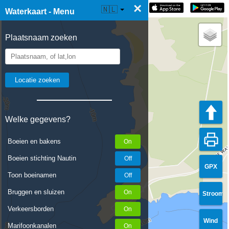
×
☰ Waterkaart Live
🇳🇱
Waterkaart - Menu
Plaatsnaam zoeken
Welke gegevens?
Boeien en bakens
Boeien stichting Nautin
GPX
Toon boeinamen
Bruggen en sluizen
Stroom
Verkeersborden
Wind
Marifoonkanalen