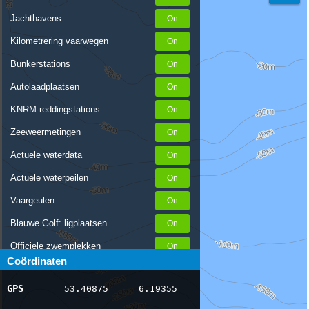
Jachthavens
Kilometrering vaarwegen
Bunkerstations
Autolaadplaatsen
KNRM-reddingstations
Zeeweermetingen
Actuele waterdata
Actuele waterpeilen
Vaargeulen
Blauwe Golf: ligplaatsen
Officiele zwemplekken
Coördinaten
Stremmingen/hinder
GPS
53.40875
6.19355
AIS scheepsposities