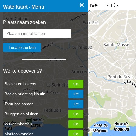
×
☰ Waterkaart van Nederland - Live
🇳🇱
Waterkaart - Menu
Plaatsnaam zoeken
Welke gegevens?
Boeien en bakens
Boeien stichting Nautin
Toon boeinamen
Bruggen en sluizen
Verkeersborden
Marifoonkanalen