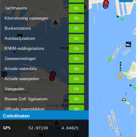
Jachthavens
Kilometrering vaarwegen
Bunkerstations
Autolaadplaatsen
KNRM-reddingstations
Zeeweermetingen
Actuele waterdata
Actuele waterpeilen
Vaargeulen
Blauwe Golf: ligplaatsen
Officiele zwemplekken
Coördinaten
Stremmingen/hinder
GPS
52.97130
4.84825
AIS scheepsposities