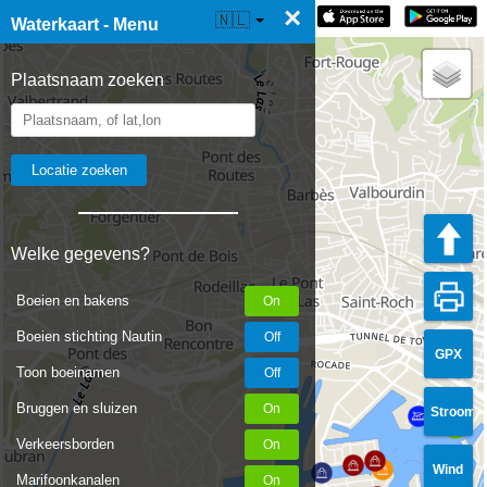
×
☰ Waterkaart Live
🇳🇱
Waterkaart - Menu
Plaatsnaam zoeken
Welke gegevens?
Boeien en bakens
Boeien stichting Nautin
GPX
Toon boeinamen
Bruggen en sluizen
Stroom
Verkeersborden
Wind
Marifoonkanalen