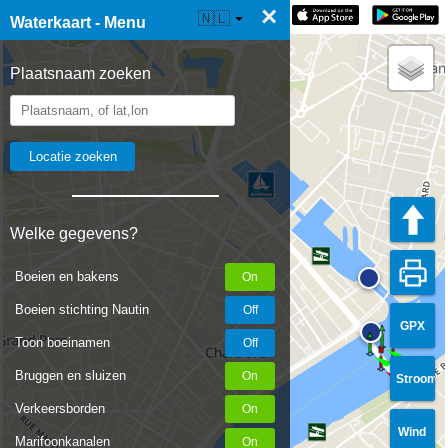
×
☰ Waterkaart Live
🇳🇱
Waterkaart - Menu
Plaatsnaam zoeken
Welke gegevens?
Boeien en bakens
Boeien stichting Nautin
GPX
Toon boeinamen
Bruggen en sluizen
Stroom
Verkeersborden
Wind
Marifoonkanalen