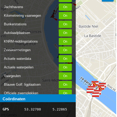
Jachthavens
Kilometrering vaarwegen
Bunkerstations
Autolaadplaatsen
KNRM-reddingstations
Zeeweermetingen
Actuele waterdata
Actuele waterpeilen
Vaargeulen
Blauwe Golf: ligplaatsen
Officiele zwemplekken
Coördinaten
Stremmingen/hinder
GPS
53.32700
5.22865
AIS scheepsposities