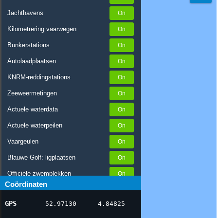
Jachthavens
Kilometrering vaarwegen
Bunkerstations
Autolaadplaatsen
KNRM-reddingstations
Zeeweermetingen
Actuele waterdata
Actuele waterpeilen
Vaargeulen
Blauwe Golf: ligplaatsen
Officiele zwemplekken
Coördinaten
Stremmingen/hinder
GPS
52.97130
4.84825
AIS scheepsposities