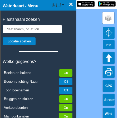
×
☰ Waterkaart Live
🇳🇱
Waterkaart - Menu
Plaatsnaam zoeken
Info
Welke gegevens?
Boeien en bakens
Boeien stichting Nautin
GPX
Toon boeinamen
Bruggen en sluizen
Stroom
Verkeersborden
Wind
Marifoonkanalen