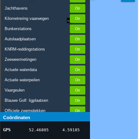
Jachthavens
Kilometrering vaarwegen
Bunkerstations
Autolaadplaatsen
KNRM-reddingstations
Zeeweermetingen
Actuele waterdata
Actuele waterpeilen
Vaargeulen
Blauwe Golf: ligplaatsen
Officiele zwemplekken
Coördinaten
Stremmingen/hinder
GPS
52.46805
4.59185
AIS scheepsposities