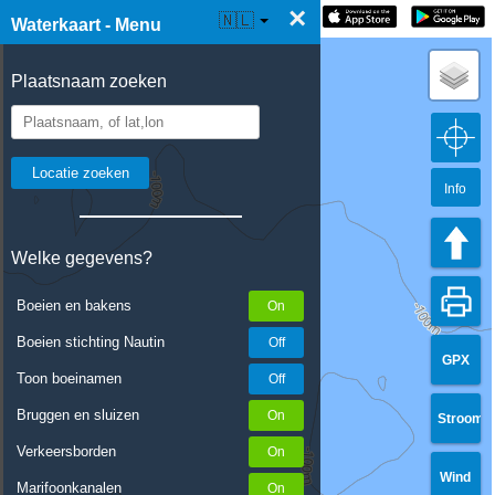
×
☰ Waterkaart Live
🇳🇱
Waterkaart - Menu
Plaatsnaam zoeken
Info
Welke gegevens?
Boeien en bakens
Boeien stichting Nautin
GPX
Toon boeinamen
Bruggen en sluizen
Stroom
Verkeersborden
Wind
Marifoonkanalen