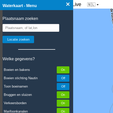
×
☰ Waterkaart van Nederland - Live
🇳🇱
Waterkaart - Menu
Plaatsnaam zoeken
Welke gegevens?
Boeien en bakens
Boeien stichting Nautin
Toon boeinamen
Bruggen en sluizen
Verkeersborden
Marifoonkanalen