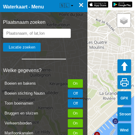
×
☰ Waterkaart Live
🇳🇱
Waterkaart - Menu
Plaatsnaam zoeken
Welke gegevens?
Boeien en bakens
Boeien stichting Nautin
GPX
Toon boeinamen
Bruggen en sluizen
Stroom
Verkeersborden
Wind
Marifoonkanalen