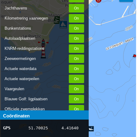
Jachthavens
Kilometrering vaarwegen
Bunkerstations
Autolaadplaatsen
KNRM-reddingstations
Zeeweermetingen
Actuele waterdata
Actuele waterpeilen
Vaargeulen
Blauwe Golf: ligplaatsen
Officiele zwemplekken
Coördinaten
Stremmingen/hinder
GPS
51.70025
4.41640
AIS scheepsposities