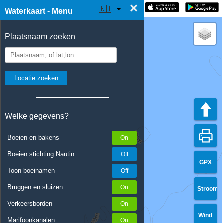
×
☰ Waterkaart Live
🇳🇱
Waterkaart - Menu
Plaatsnaam zoeken
Welke gegevens?
Boeien en bakens
Boeien stichting Nautin
GPX
Toon boeinamen
Bruggen en sluizen
Stroom
Verkeersborden
Wind
Marifoonkanalen