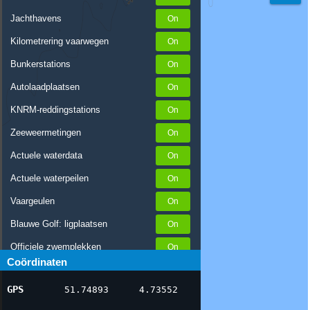
Jachthavens
Kilometrering vaarwegen
Bunkerstations
Autolaadplaatsen
KNRM-reddingstations
Zeeweermetingen
Actuele waterdata
Actuele waterpeilen
Vaargeulen
Blauwe Golf: ligplaatsen
Officiele zwemplekken
Coördinaten
Stremmingen/hinder
GPS
51.74893
4.73552
AIS scheepsposities