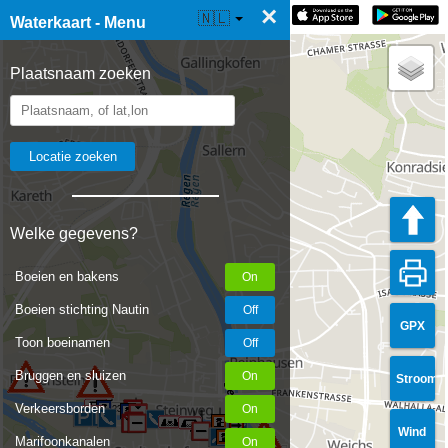
×
☰ Waterkaart Live
🇳🇱
Waterkaart - Menu
Plaatsnaam zoeken
Welke gegevens?
Boeien en bakens
Boeien stichting Nautin
GPX
Toon boeinamen
Bruggen en sluizen
Stroom
Verkeersborden
2380
2380
Wind
Marifoonkanalen