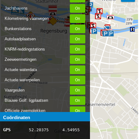
2379
2379
Jachthavens
Kilometrering vaarwegen
2378
2378
Bunkerstations
Autolaadplaatsen
KNRM-reddingstations
Zeeweermetingen
Actuele waterdata
Actuele waterpeilen
Vaargeulen
Blauwe Golf: ligplaatsen
Officiele zwemplekken
Coördinaten
Stremmingen/hinder
GPS
52.20375
4.54955
AIS scheepsposities