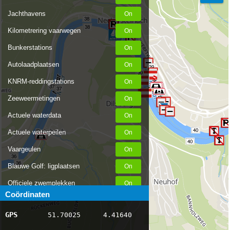
Jachthavens
38
38
Kilometrering vaarwegen
Bunkerstations
Autolaadplaatsen
39
39
KNRM-reddingstations
37
37
Zeeweermetingen
Actuele waterdata
40
Actuele waterpeilen
40
Vaargeulen
36
36
Blauwe Golf: ligplaatsen
Officiele zwemplekken
Coördinaten
Stremmingen/hinder
GPS
51.70025
4.41640
AIS scheepsposities