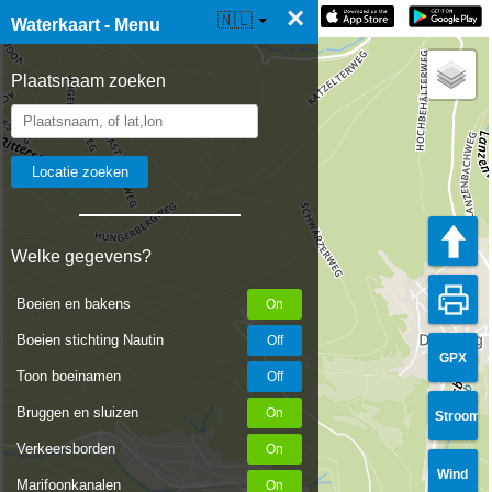
×
☰ Waterkaart Live
🇳🇱
Waterkaart - Menu
Plaatsnaam zoeken
Welke gegevens?
Boeien en bakens
Boeien stichting Nautin
GPX
Toon boeinamen
Bruggen en sluizen
Stroom
Verkeersborden
Wind
Marifoonkanalen