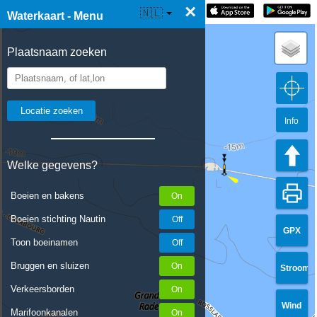
×
☰ Waterkaart Live
🇳🇱
Waterkaart - Menu
Plaatsnaam zoeken
Info
Welke gegevens?
Boeien en bakens
Boeien stichting Nautin
GPX
Toon boeinamen
Bruggen en sluizen
Stroom
Verkeersborden
Wind
Marifoonkanalen