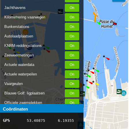
Jachthavens
Kilometrering vaarwegen
Bunkerstations
Autolaadplaatsen
KNRM-reddingstations
Zeeweermetingen
Actuele waterdata
Actuele waterpeilen
Vaargeulen
Blauwe Golf: ligplaatsen
Officiele zwemplekken
Coördinaten
Stremmingen/hinder
GPS
53.40875
6.19355
AIS scheepsposities