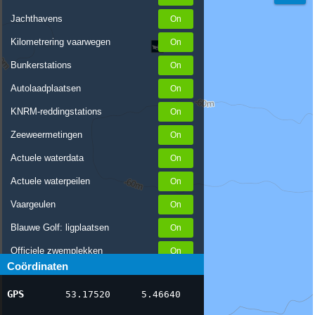
Jachthavens
Kilometrering vaarwegen
Bunkerstations
Autolaadplaatsen
KNRM-reddingstations
Zeeweermetingen
Actuele waterdata
Actuele waterpeilen
Vaargeulen
Blauwe Golf: ligplaatsen
Officiele zwemplekken
Coördinaten
Stremmingen/hinder
GPS
53.17520
5.46640
AIS scheepsposities