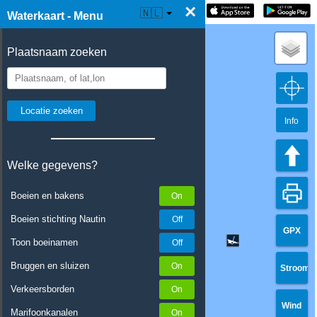
×
☰ Waterkaart Live
🇳🇱
Waterkaart - Menu
Plaatsnaam zoeken
Info
Welke gegevens?
Boeien en bakens
Boeien stichting Nautin
GPX
Toon boeinamen
Bruggen en sluizen
Stroom
Verkeersborden
Wind
Marifoonkanalen