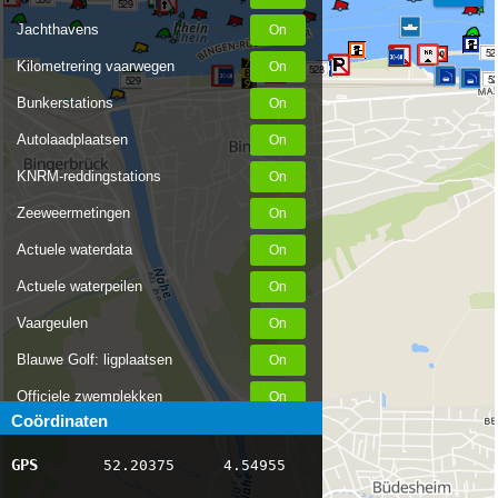
529
Jachthavens
52
Kilometrering vaarwegen
530
528
52
529
Bunkerstations
Autolaadplaatsen
KNRM-reddingstations
Zeeweermetingen
Actuele waterdata
Actuele waterpeilen
Vaargeulen
Blauwe Golf: ligplaatsen
Officiele zwemplekken
Coördinaten
Stremmingen/hinder
GPS
52.20375
4.54955
AIS scheepsposities