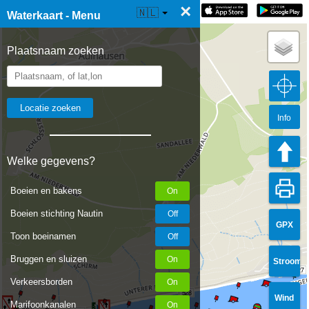
×
☰ Waterkaart Live
🇳🇱
Waterkaart - Menu
Plaatsnaam zoeken
Info
Welke gegevens?
Boeien en bakens
Boeien stichting Nautin
GPX
Toon boeinamen
Bruggen en sluizen
Stroom
527
Verkeersborden
528
Wind
Marifoonkanalen
530