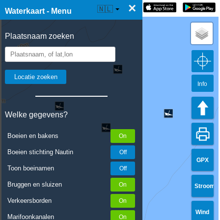
×
☰ Waterkaart Live
🇳🇱
Waterkaart - Menu
Plaatsnaam zoeken
Info
Welke gegevens?
Boeien en bakens
Boeien stichting Nautin
GPX
Toon boeinamen
Bruggen en sluizen
Stroom
Verkeersborden
Wind
Marifoonkanalen