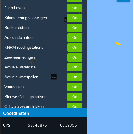
Jachthavens
Kilometrering vaarwegen
Bunkerstations
Autolaadplaatsen
KNRM-reddingstations
Zeeweermetingen
Actuele waterdata
Actuele waterpeilen
Vaargeulen
Blauwe Golf: ligplaatsen
Officiele zwemplekken
Coördinaten
Stremmingen/hinder
GPS
53.40875
6.19355
AIS scheepsposities