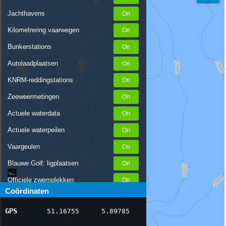
Jachthavens
Kilometrering vaarwegen
Bunkerstations
Autolaadplaatsen
KNRM-reddingstations
Zeeweermetingen
Actuele waterdata
Actuele waterpeilen
Vaargeulen
Blauwe Golf: ligplaatsen
Officiele zwemplekken
Coördinaten
Stremmingen/hinder
GPS
51.16755
5.89785
AIS scheepsposities