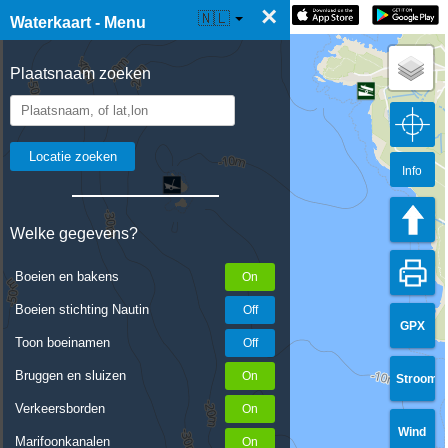
×
☰ Waterkaart Live
🇳🇱
Waterkaart - Menu
Plaatsnaam zoeken
Info
Welke gegevens?
Boeien en bakens
Boeien stichting Nautin
GPX
Toon boeinamen
Bruggen en sluizen
Stroom
Verkeersborden
Wind
Marifoonkanalen