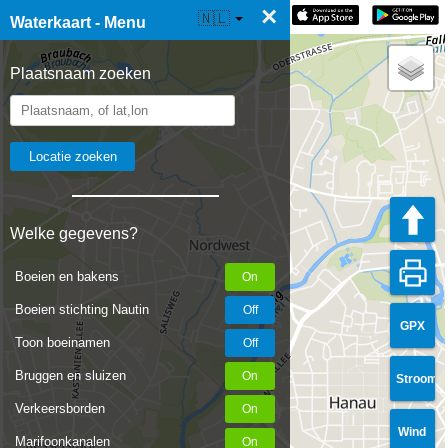
×
☰ Waterkaart Live
🇳🇱
Waterkaart - Menu
Plaatsnaam zoeken
Welke gegevens?
Boeien en bakens
Boeien stichting Nautin
GPX
Toon boeinamen
Bruggen en sluizen
Stroom
Verkeersborden
Wind
Marifoonkanalen