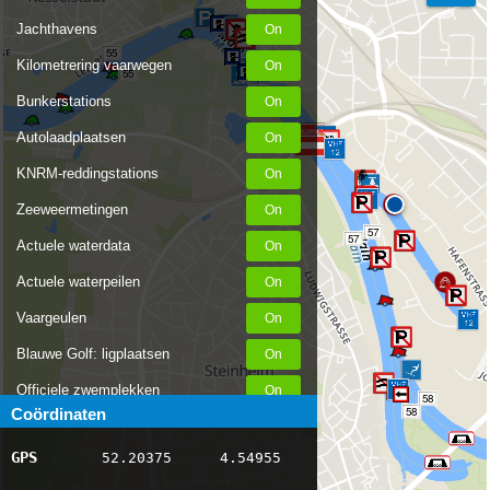
Jachthavens
55
Kilometrering vaarwegen
55
56
56
Bunkerstations
Autolaadplaatsen
KNRM-reddingstations
Zeeweermetingen
57
57
Actuele waterdata
Actuele waterpeilen
Vaargeulen
Blauwe Golf: ligplaatsen
Officiele zwemplekken
58
58
Coördinaten
Stremmingen/hinder
GPS
52.20375
4.54955
AIS scheepsposities