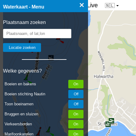
×
☰ Waterkaart van Nederland - Live
🇳🇱
Waterkaart - Menu
Plaatsnaam zoeken
Welke gegevens?
Boeien en bakens
Boeien stichting Nautin
Toon boeinamen
Bruggen en sluizen
Verkeersborden
Marifoonkanalen