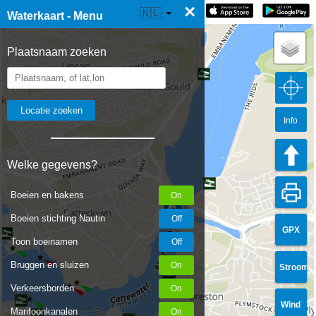
×
☰ Waterkaart Live
🇳🇱
Waterkaart - Menu
Plaatsnaam zoeken
Info
Welke gegevens?
Boeien en bakens
Boeien stichting Nautin
GPX
Toon boeinamen
Bruggen en sluizen
Stroom
Verkeersborden
Wind
Marifoonkanalen