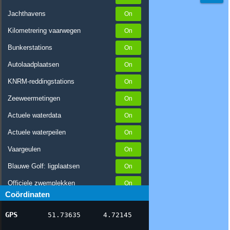
Jachthavens
Kilometrering vaarwegen
Bunkerstations
Autolaadplaatsen
KNRM-reddingstations
Zeeweermetingen
Actuele waterdata
Actuele waterpeilen
Vaargeulen
Blauwe Golf: ligplaatsen
Officiele zwemplekken
Coördinaten
Stremmingen/hinder
GPS
51.73635
4.72145
AIS scheepsposities