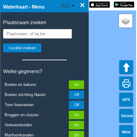
×
☰ Waterkaart Live
🇳🇱
Waterkaart - Menu
Plaatsnaam zoeken
Welke gegevens?
Boeien en bakens
Boeien stichting Nautin
GPX
Toon boeinamen
Bruggen en sluizen
Stroom
Verkeersborden
Wind
Marifoonkanalen