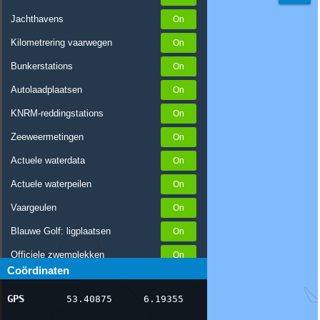
Jachthavens
Kilometrering vaarwegen
Bunkerstations
Autolaadplaatsen
KNRM-reddingstations
Zeeweermetingen
Actuele waterdata
Actuele waterpeilen
Vaargeulen
Blauwe Golf: ligplaatsen
Officiele zwemplekken
Coördinaten
Stremmingen/hinder
GPS
53.40875
6.19355
AIS scheepsposities