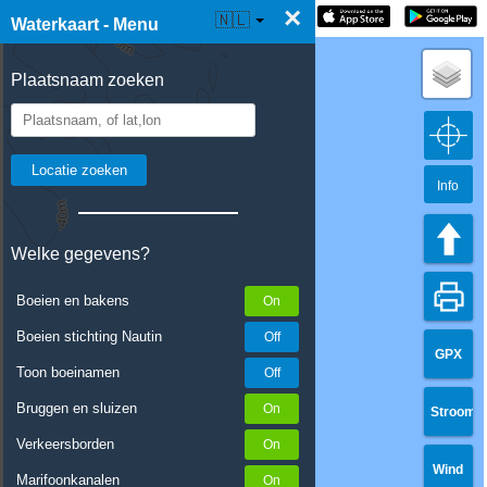
×
☰ Waterkaart Live
🇳🇱
Waterkaart - Menu
Plaatsnaam zoeken
Info
Welke gegevens?
Boeien en bakens
Boeien stichting Nautin
GPX
Toon boeinamen
Bruggen en sluizen
Stroom
Verkeersborden
Wind
Marifoonkanalen