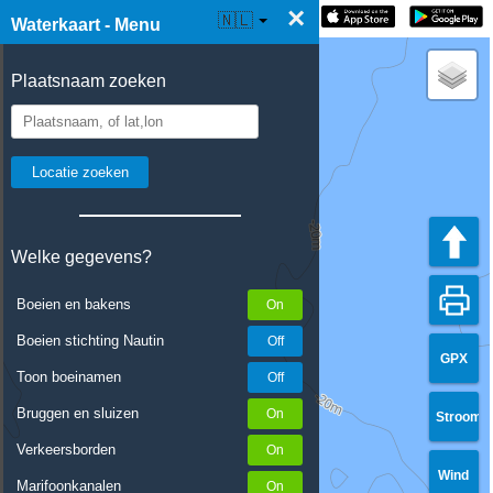
×
☰ Waterkaart Live
🇳🇱
Waterkaart - Menu
Plaatsnaam zoeken
Welke gegevens?
Boeien en bakens
Boeien stichting Nautin
GPX
Toon boeinamen
Bruggen en sluizen
Stroom
Verkeersborden
Wind
Marifoonkanalen