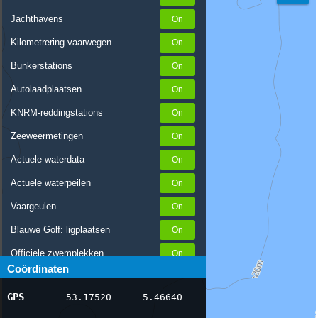
Jachthavens
Kilometrering vaarwegen
Bunkerstations
Autolaadplaatsen
KNRM-reddingstations
Zeeweermetingen
Actuele waterdata
Actuele waterpeilen
Vaargeulen
Blauwe Golf: ligplaatsen
Officiele zwemplekken
Coördinaten
Stremmingen/hinder
GPS
53.17520
5.46640
AIS scheepsposities