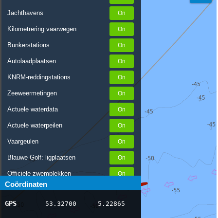
Jachthavens
Kilometrering vaarwegen
Bunkerstations
Autolaadplaatsen
KNRM-reddingstations
Zeeweermetingen
Actuele waterdata
Actuele waterpeilen
Vaargeulen
Blauwe Golf: ligplaatsen
Officiele zwemplekken
Coördinaten
Stremmingen/hinder
GPS
53.32700
5.22865
AIS scheepsposities