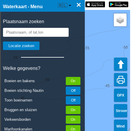
×
☰ Waterkaart Live
🇳🇱
Waterkaart - Menu
Plaatsnaam zoeken
Welke gegevens?
Boeien en bakens
Boeien stichting Nautin
GPX
Toon boeinamen
Bruggen en sluizen
Stroom
Verkeersborden
Wind
Marifoonkanalen