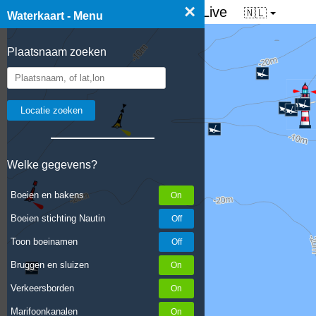
×
☰ Waterkaart van Nederland - Live
🇳🇱
Waterkaart - Menu
Plaatsnaam zoeken
Welke gegevens?
Boeien en bakens
Boeien stichting Nautin
Toon boeinamen
Bruggen en sluizen
Verkeersborden
Marifoonkanalen