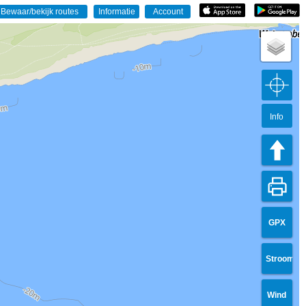
Info
GPX
Stroom
Wind