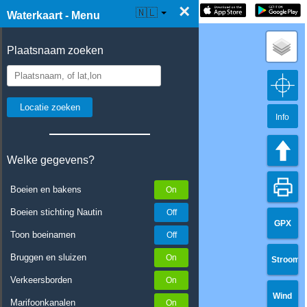
×
☰ Waterkaart Live
🇳🇱
Waterkaart - Menu
Plaatsnaam zoeken
Info
Welke gegevens?
Boeien en bakens
Boeien stichting Nautin
GPX
Toon boeinamen
Bruggen en sluizen
Stroom
Verkeersborden
Wind
Marifoonkanalen