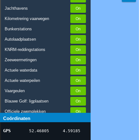
Jachthavens
Kilometrering vaarwegen
Bunkerstations
Autolaadplaatsen
KNRM-reddingstations
Zeeweermetingen
Actuele waterdata
Actuele waterpeilen
Vaargeulen
Blauwe Golf: ligplaatsen
Officiele zwemplekken
Coördinaten
Stremmingen/hinder
GPS
52.46805
4.59185
AIS scheepsposities