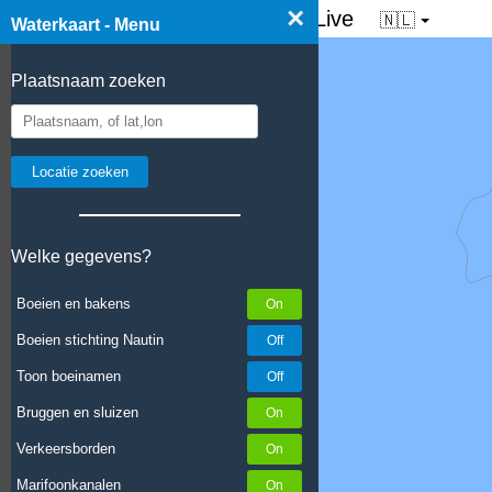
×
☰ Waterkaart van Nederland - Live
🇳🇱
Waterkaart - Menu
Plaatsnaam zoeken
Welke gegevens?
Boeien en bakens
Boeien stichting Nautin
Toon boeinamen
Bruggen en sluizen
Verkeersborden
Marifoonkanalen