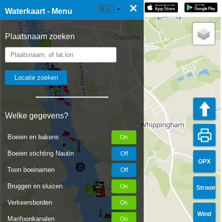
×
☰ Waterkaart Live
🇳🇱
Waterkaart - Menu
Plaatsnaam zoeken
Welke gegevens?
Boeien en bakens
Boeien stichting Nautin
GPX
Toon boeinamen
Bruggen en sluizen
Stroom
Verkeersborden
Wind
Marifoonkanalen