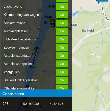
Jachthavens
Kilometrering vaarwegen
Bunkerstations
Autolaadplaatsen
KNRM-reddingstations
Zeeweermetingen
Actuele waterdata
Actuele waterpeilen
Vaargeulen
Blauwe Golf: ligplaatsen
Officiele zwemplekken
Coördinaten
Stremmingen/hinder
GPS
52.97130
4.84825
AIS scheepsposities