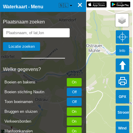
×
☰ Waterkaart Live
🇳🇱
Waterkaart - Menu
Plaatsnaam zoeken
Info
Welke gegevens?
Boeien en bakens
Boeien stichting Nautin
GPX
Toon boeinamen
Bruggen en sluizen
Stroom
Verkeersborden
Wind
Marifoonkanalen