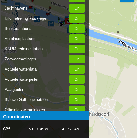
Jachthavens
Kilometrering vaarwegen
Bunkerstations
Autolaadplaatsen
KNRM-reddingstations
Zeeweermetingen
Actuele waterdata
Actuele waterpeilen
Vaargeulen
Blauwe Golf: ligplaatsen
Officiele zwemplekken
Coördinaten
Stremmingen/hinder
GPS
51.73635
4.72145
AIS scheepsposities