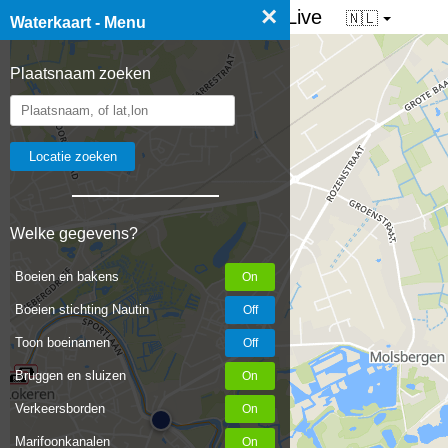
×
☰ Waterkaart van Nederland - Live
🇳🇱
Waterkaart - Menu
Plaatsnaam zoeken
Welke gegevens?
Boeien en bakens
Boeien stichting Nautin
Toon boeinamen
Bruggen en sluizen
Verkeersborden
Marifoonkanalen