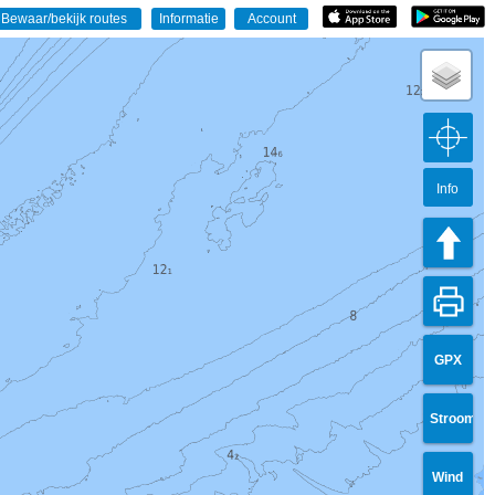
Info
GPX
Stroom
Wind