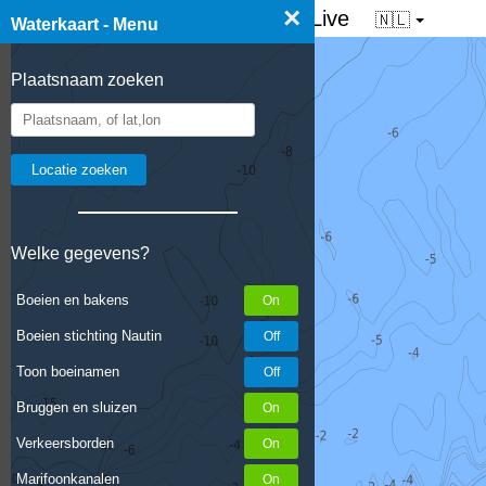
×
☰ Waterkaart van Nederland - Live
🇳🇱
Waterkaart - Menu
Plaatsnaam zoeken
Welke gegevens?
Boeien en bakens
Boeien stichting Nautin
Toon boeinamen
Bruggen en sluizen
Verkeersborden
Marifoonkanalen