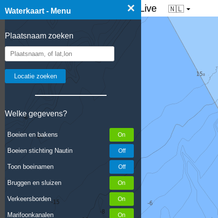
×
☰ Waterkaart van Nederland - Live
🇳🇱
Waterkaart - Menu
Plaatsnaam zoeken
Welke gegevens?
Boeien en bakens
Boeien stichting Nautin
Toon boeinamen
Bruggen en sluizen
Verkeersborden
Marifoonkanalen