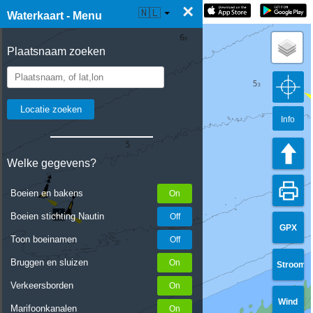
×
☰ Waterkaart Live
🇳🇱
Waterkaart - Menu
Plaatsnaam zoeken
Info
Welke gegevens?
Boeien en bakens
Boeien stichting Nautin
GPX
Toon boeinamen
Bruggen en sluizen
Stroom
Verkeersborden
Wind
Marifoonkanalen