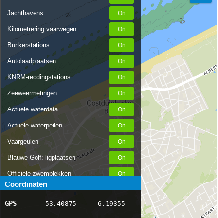
Jachthavens
Kilometrering vaarwegen
Bunkerstations
Autolaadplaatsen
KNRM-reddingstations
Zeeweermetingen
Actuele waterdata
Actuele waterpeilen
Vaargeulen
Blauwe Golf: ligplaatsen
Officiele zwemplekken
Coördinaten
Stremmingen/hinder
GPS
53.40875
6.19355
AIS scheepsposities