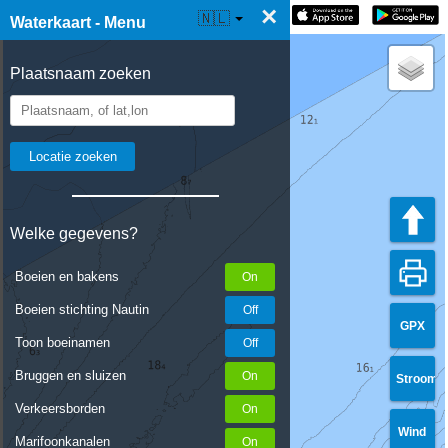
×
☰ Waterkaart Live
🇳🇱
Waterkaart - Menu
Plaatsnaam zoeken
Welke gegevens?
Boeien en bakens
Boeien stichting Nautin
GPX
Toon boeinamen
Bruggen en sluizen
Stroom
Verkeersborden
Wind
Marifoonkanalen