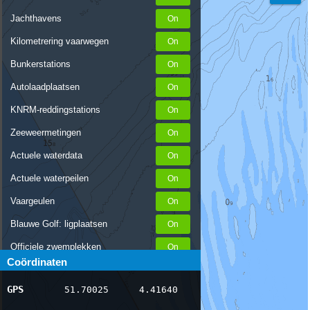
Jachthavens
Kilometrering vaarwegen
Bunkerstations
Autolaadplaatsen
KNRM-reddingstations
Zeeweermetingen
Actuele waterdata
Actuele waterpeilen
Vaargeulen
Blauwe Golf: ligplaatsen
Officiele zwemplekken
Coördinaten
Stremmingen/hinder
GPS
51.70025
4.41640
AIS scheepsposities