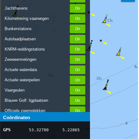
Jachthavens
Kilometrering vaarwegen
Bunkerstations
Autolaadplaatsen
KNRM-reddingstations
Zeeweermetingen
Actuele waterdata
Actuele waterpeilen
Vaargeulen
Blauwe Golf: ligplaatsen
Officiele zwemplekken
Coördinaten
Stremmingen/hinder
GPS
53.32700
5.22865
AIS scheepsposities