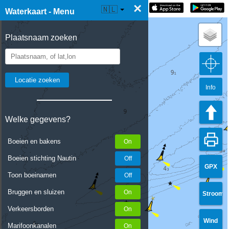
×
☰ Waterkaart Live
🇳🇱
Waterkaart - Menu
Plaatsnaam zoeken
Info
Welke gegevens?
Boeien en bakens
Boeien stichting Nautin
GPX
Toon boeinamen
Bruggen en sluizen
Stroom
Verkeersborden
Wind
Marifoonkanalen