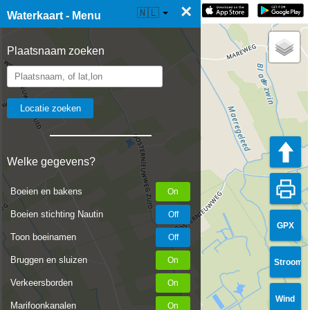
×
☰ Waterkaart Live
🇳🇱
Waterkaart - Menu
Plaatsnaam zoeken
Welke gegevens?
Boeien en bakens
Boeien stichting Nautin
GPX
Toon boeinamen
Bruggen en sluizen
Stroom
Verkeersborden
Wind
Marifoonkanalen