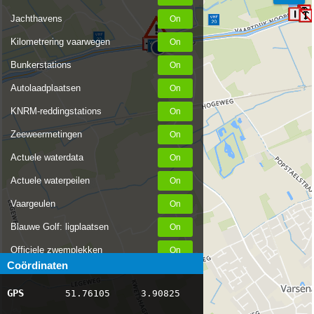
Jachthavens
Kilometrering vaarwegen
Bunkerstations
56
Autolaadplaatsen
KNRM-reddingstations
Zeeweermetingen
Actuele waterdata
Actuele waterpeilen
Vaargeulen
Blauwe Golf: ligplaatsen
Officiele zwemplekken
Coördinaten
Stremmingen/hinder
GPS
51.76105
3.90825
AIS scheepsposities