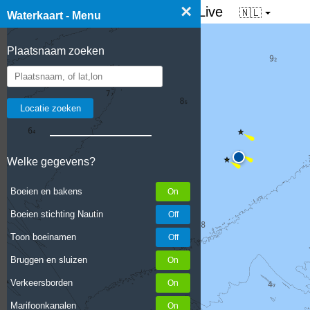
×
☰ Waterkaart van Nederland - Live
🇳🇱
Waterkaart - Menu
Plaatsnaam zoeken
Welke gegevens?
Boeien en bakens
Boeien stichting Nautin
Toon boeinamen
Bruggen en sluizen
Verkeersborden
Marifoonkanalen