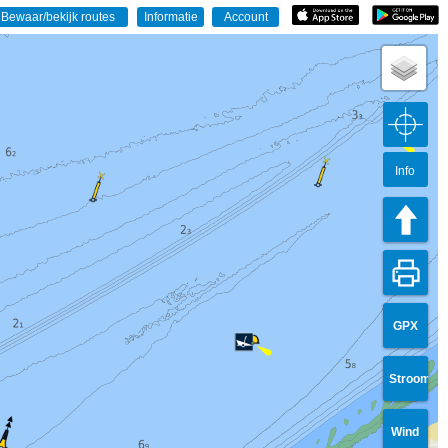
Info
GPX
Stroom
Wind