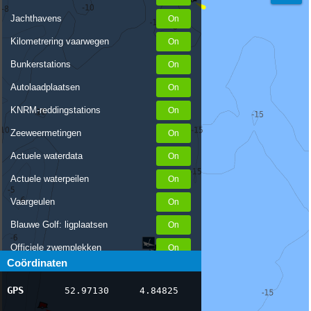
Jachthavens
Kilometrering vaarwegen
Bunkerstations
Autolaadplaatsen
KNRM-reddingstations
Zeeweermetingen
Actuele waterdata
Actuele waterpeilen
Vaargeulen
Blauwe Golf: ligplaatsen
Officiele zwemplekken
Coördinaten
Stremmingen/hinder
GPS
52.97130
4.84825
AIS scheepsposities