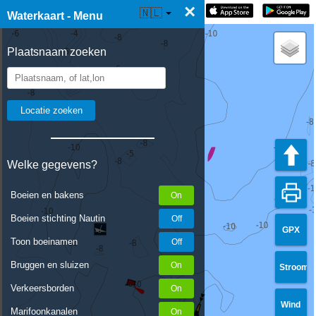
×
☰ Waterkaart Live
🇳🇱
Waterkaart - Menu
Plaatsnaam zoeken
Welke gegevens?
Boeien en bakens
Boeien stichting Nautin
GPX
Toon boeinamen
Bruggen en sluizen
Stroom
Verkeersborden
Wind
Marifoonkanalen