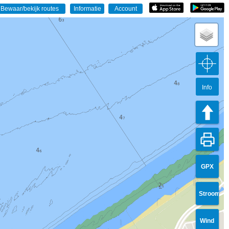
Info
GPX
Stroom
Wind