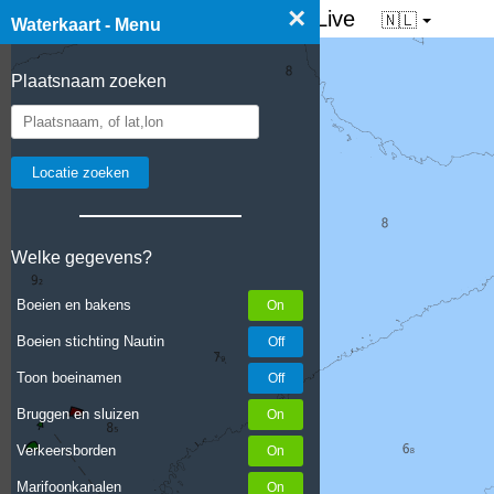
×
☰ Waterkaart van Nederland - Live
🇳🇱
Waterkaart - Menu
Plaatsnaam zoeken
Welke gegevens?
Boeien en bakens
Boeien stichting Nautin
Toon boeinamen
Bruggen en sluizen
Verkeersborden
Marifoonkanalen