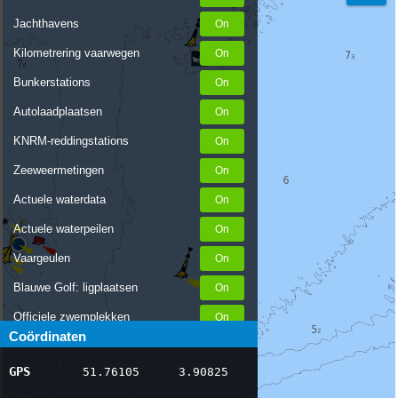
Jachthavens
Kilometrering vaarwegen
Bunkerstations
Autolaadplaatsen
KNRM-reddingstations
Zeeweermetingen
Actuele waterdata
Actuele waterpeilen
Vaargeulen
Blauwe Golf: ligplaatsen
Officiele zwemplekken
Coördinaten
Stremmingen/hinder
GPS
51.76105
3.90825
AIS scheepsposities