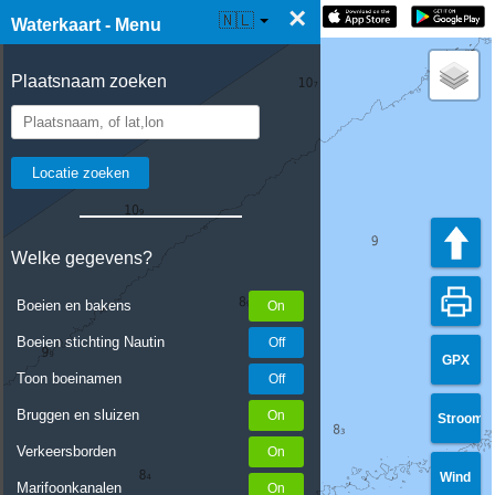
×
☰ Waterkaart Live
🇳🇱
Waterkaart - Menu
Plaatsnaam zoeken
Welke gegevens?
Boeien en bakens
Boeien stichting Nautin
GPX
Toon boeinamen
Bruggen en sluizen
Stroom
Verkeersborden
Wind
Marifoonkanalen