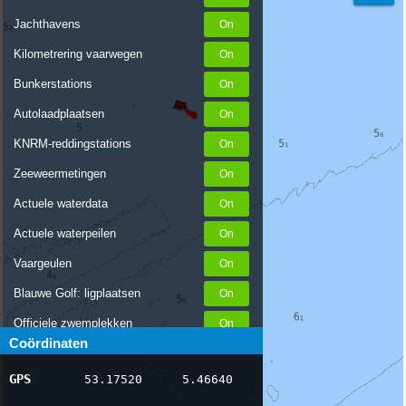
Jachthavens
Kilometrering vaarwegen
Bunkerstations
Autolaadplaatsen
KNRM-reddingstations
Zeeweermetingen
Actuele waterdata
Actuele waterpeilen
Vaargeulen
Blauwe Golf: ligplaatsen
Officiele zwemplekken
Coördinaten
Stremmingen/hinder
GPS
53.17520
5.46640
AIS scheepsposities