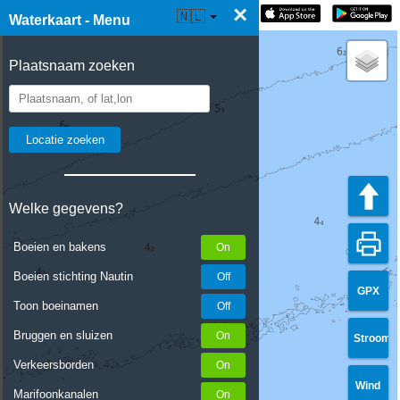
×
☰ Waterkaart Live
🇳🇱
Waterkaart - Menu
Plaatsnaam zoeken
Welke gegevens?
Boeien en bakens
Boeien stichting Nautin
GPX
Toon boeinamen
Bruggen en sluizen
Stroom
Verkeersborden
Wind
Marifoonkanalen