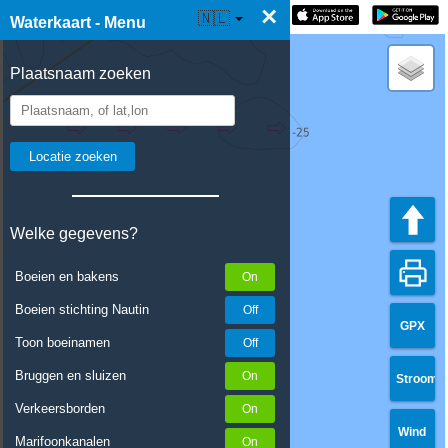
×
☰ Waterkaart Live
🇳🇱
Waterkaart - Menu
Plaatsnaam zoeken
Welke gegevens?
Boeien en bakens
Boeien stichting Nautin
GPX
Toon boeinamen
Bruggen en sluizen
Stroom
Verkeersborden
Wind
Marifoonkanalen