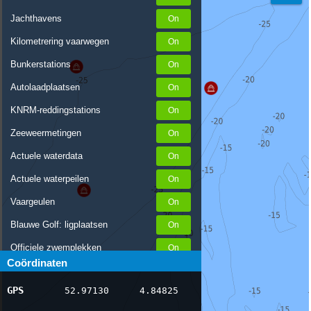
Jachthavens
Kilometrering vaarwegen
Bunkerstations
Autolaadplaatsen
KNRM-reddingstations
Zeeweermetingen
Actuele waterdata
Actuele waterpeilen
Vaargeulen
Blauwe Golf: ligplaatsen
Officiele zwemplekken
Coördinaten
Stremmingen/hinder
GPS
52.97130
4.84825
AIS scheepsposities