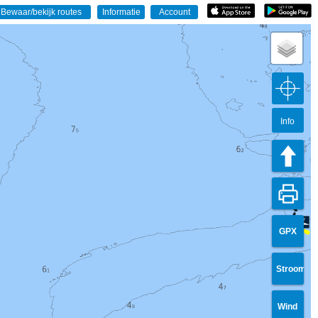
Info
GPX
Stroom
Wind