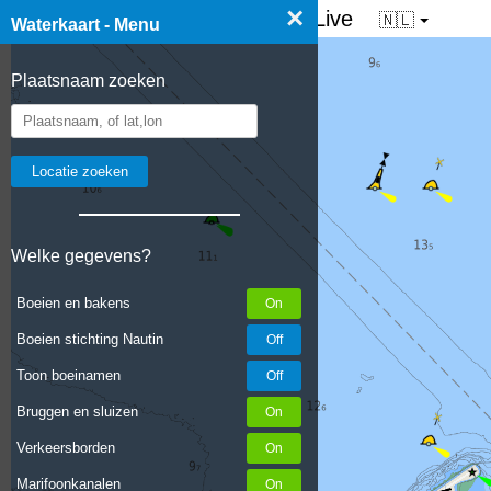
×
☰ Waterkaart van Nederland - Live
🇳🇱
Waterkaart - Menu
Plaatsnaam zoeken
Welke gegevens?
Boeien en bakens
Boeien stichting Nautin
Toon boeinamen
Bruggen en sluizen
Verkeersborden
Marifoonkanalen