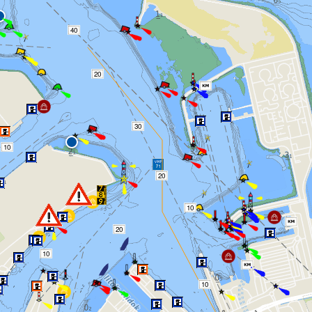
40
20
30
10
20
10
20
10
10