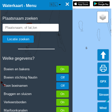
×
☰ Waterkaart Live
🇳🇱
Waterkaart - Menu
Plaatsnaam zoeken
Welke gegevens?
Boeien en bakens
Boeien stichting Nautin
GPX
Toon boeinamen
Bruggen en sluizen
Stroom
Verkeersborden
Wind
Marifoonkanalen