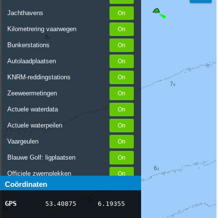
Jachthavens
Kilometrering vaarwegen
Bunkerstations
Autolaadplaatsen
KNRM-reddingstations
Zeeweermetingen
Actuele waterdata
Actuele waterpeilen
Vaargeulen
Blauwe Golf: ligplaatsen
Officiele zwemplekken
Coördinaten
Stremmingen/hinder
GPS
53.40875
6.19355
AIS scheepsposities