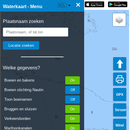
×
☰ Waterkaart Live
🇳🇱
Waterkaart - Menu
Plaatsnaam zoeken
Welke gegevens?
Boeien en bakens
Boeien stichting Nautin
GPX
Toon boeinamen
Bruggen en sluizen
Stroom
Verkeersborden
Wind
Marifoonkanalen