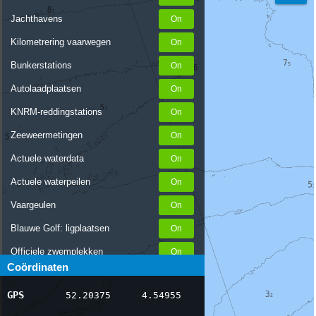
Jachthavens
Kilometrering vaarwegen
Bunkerstations
Autolaadplaatsen
KNRM-reddingstations
Zeeweermetingen
Actuele waterdata
Actuele waterpeilen
Vaargeulen
Blauwe Golf: ligplaatsen
Officiele zwemplekken
Coördinaten
Stremmingen/hinder
GPS
52.20375
4.54955
AIS scheepsposities