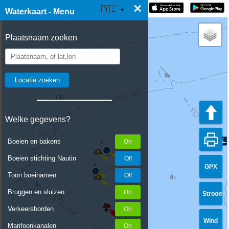
×
☰ Waterkaart Live
🇳🇱
Waterkaart - Menu
Plaatsnaam zoeken
Welke gegevens?
Boeien en bakens
Boeien stichting Nautin
GPX
Toon boeinamen
Bruggen en sluizen
Stroom
Verkeersborden
Wind
Marifoonkanalen