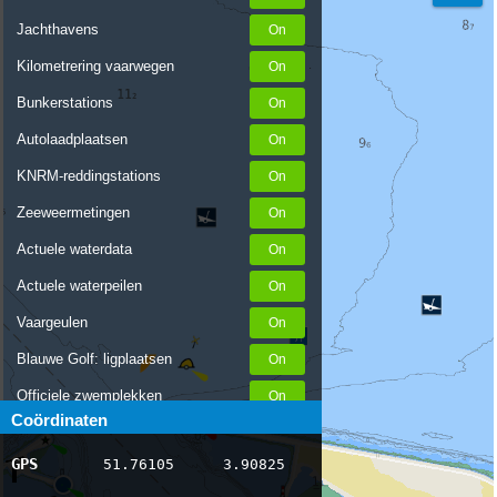
Jachthavens
Kilometrering vaarwegen
Bunkerstations
Autolaadplaatsen
KNRM-reddingstations
Zeeweermetingen
Actuele waterdata
Actuele waterpeilen
Vaargeulen
Blauwe Golf: ligplaatsen
Officiele zwemplekken
Coördinaten
Stremmingen/hinder
GPS
51.76105
3.90825
AIS scheepsposities