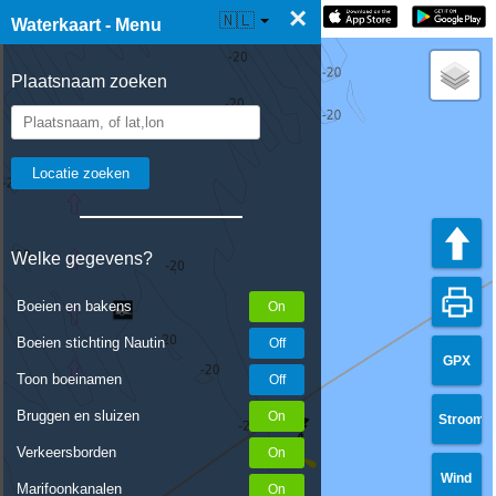
×
☰ Waterkaart Live
🇳🇱
Waterkaart - Menu
Plaatsnaam zoeken
Welke gegevens?
Boeien en bakens
Boeien stichting Nautin
GPX
Toon boeinamen
Bruggen en sluizen
Stroom
Verkeersborden
Wind
Marifoonkanalen