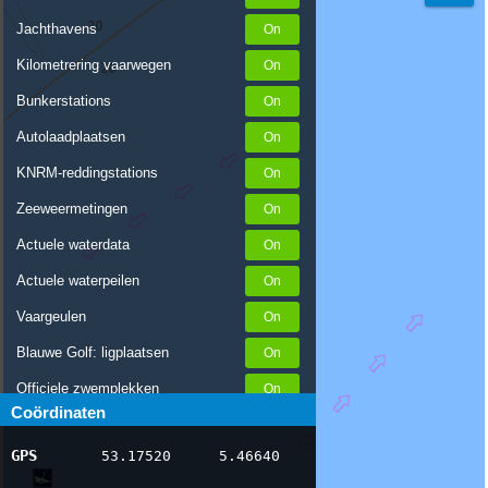
Jachthavens
Kilometrering vaarwegen
Bunkerstations
Autolaadplaatsen
KNRM-reddingstations
Zeeweermetingen
Actuele waterdata
Actuele waterpeilen
Vaargeulen
Blauwe Golf: ligplaatsen
Officiele zwemplekken
Coördinaten
Stremmingen/hinder
GPS
53.17520
5.46640
AIS scheepsposities