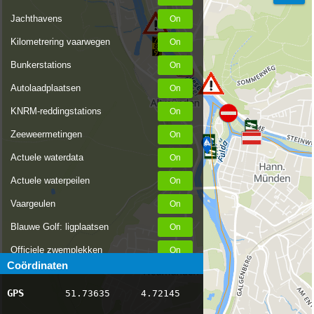
Jachthavens
Kilometrering vaarwegen
Bunkerstations
Autolaadplaatsen
KNRM-reddingstations
Zeeweermetingen
Actuele waterdata
Actuele waterpeilen
Vaargeulen
Blauwe Golf: ligplaatsen
Officiele zwemplekken
Coördinaten
Stremmingen/hinder
GPS
51.73635
4.72145
AIS scheepsposities