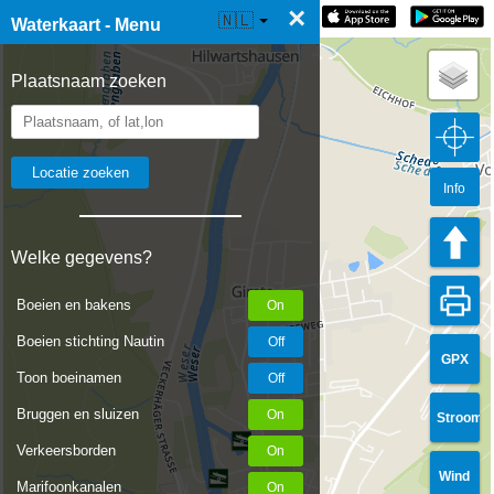
×
☰ Waterkaart Live
🇳🇱
Waterkaart - Menu
Plaatsnaam zoeken
Info
Welke gegevens?
Boeien en bakens
Boeien stichting Nautin
GPX
Toon boeinamen
Bruggen en sluizen
Stroom
Verkeersborden
Wind
Marifoonkanalen