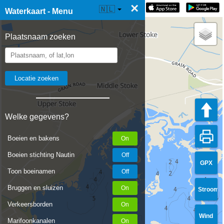
×
☰ Waterkaart Live
🇳🇱
Waterkaart - Menu
Plaatsnaam zoeken
Welke gegevens?
Boeien en bakens
Boeien stichting Nautin
GPX
Toon boeinamen
Bruggen en sluizen
Stroom
Verkeersborden
Wind
Marifoonkanalen