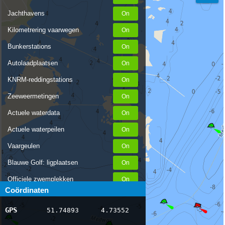
Jachthavens
Kilometrering vaarwegen
Bunkerstations
Autolaadplaatsen
KNRM-reddingstations
Zeeweermetingen
Actuele waterdata
Actuele waterpeilen
Vaargeulen
Blauwe Golf: ligplaatsen
Officiele zwemplekken
Coördinaten
Stremmingen/hinder
GPS
51.74893
4.73552
AIS scheepsposities