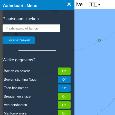
×
☰ Waterkaart van Nederland - Live
🇳🇱
Waterkaart - Menu
Plaatsnaam zoeken
Welke gegevens?
Boeien en bakens
Boeien stichting Nautin
Toon boeinamen
Bruggen en sluizen
Verkeersborden
Marifoonkanalen